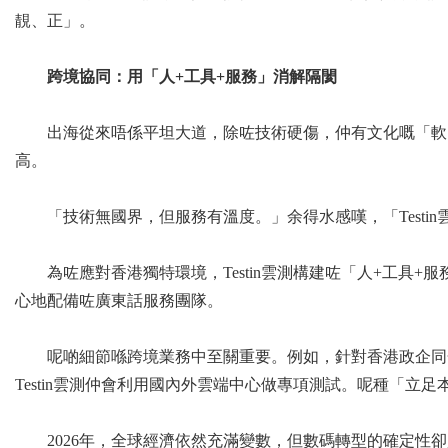
靚、正」。
跨境協同：用「人
+
工具
+
服務」消解隔閡
出海從來唔係平坦大道，除咗技術硬傷，仲有文化嘅「軟
高。
「技術無國界，但服務有溫度。」余得水感嘆，「Test
為咗應對香港獨特環境，Testin雲測構建咗「人+工
心地配備咗廣東話服務團隊。
呢啲細節喺跨境業務中至關重要。例如，針對香港政企同金
Testin雲測仲會利用國內外雲端中心做專項測試。呢種「
2026年，全球經濟依然充滿變數，但數碼轉型的確定