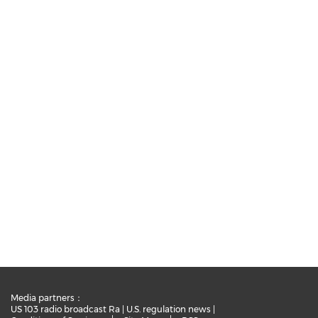
Media partners：
US 103 radio broadcast Ra
|
U.S. regulation news
|