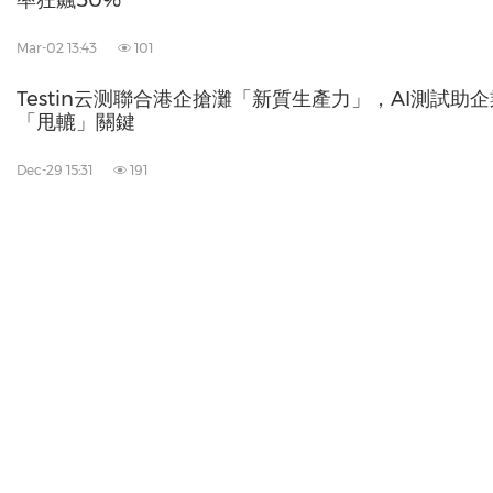
率狂飆50%
Mar-02 13:43
101
Testin云测聯合港企搶灘「新質生產力」，AI測試助
「甩轆」關鍵
Dec-29 15:31
191