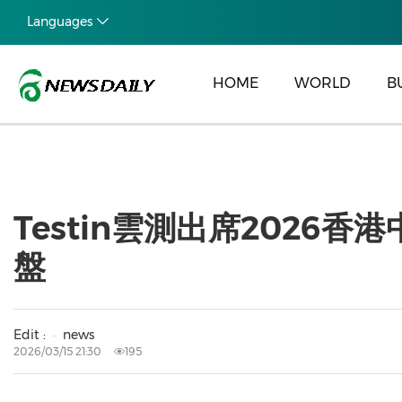
Languages
HOME
WORLD
B
Testin雲測出席2026
盤
Edit :
news
2026/03/15 21:30
195