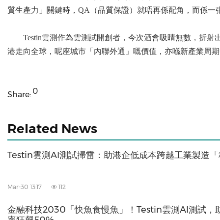
質生產力」關鍵時，QA（品質保證）就唔再係配角，而係一
Testin雲測作為雲測試開創者，今次酒會吸睛無數，折
港走向全球，呢座城市「內聯外通」嘅價值，亦喺新產業周期
0
Share:
Related News
Testin雲測AI測試掃雷：助港企低成本跨越工業製造
Mar-30 13:17
112
金融科技2030「快魚食慢魚」！Testin雲測AI測試