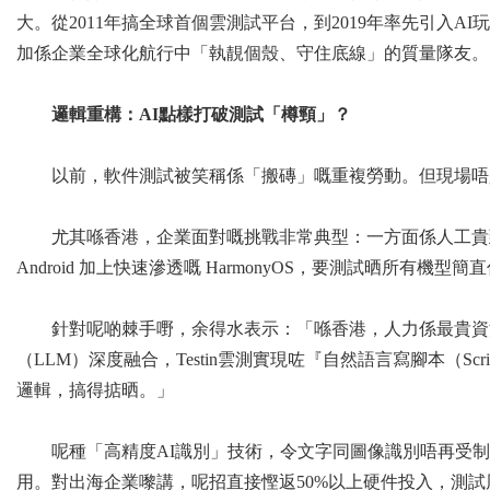
大。從2011年搞全球首個雲測試平台，到2019年率先引入AI
加係企業全球化航行中「執靚個殼、守住底線」的質量隊友。
邏輯重構：
AI
點樣打破測試「樽頸」？
以前，軟件測試被笑稱係「搬磚」嘅重複勞動。但現場唔
尤其喺香港，企業面對嘅挑戰非常典型：一方面係人工貴到飛
Android 加上快速滲透嘅 HarmonyOS，要測試晒所有機型
針對呢啲棘手嘢，余得水表示：「喺香港，人力係最貴資
（LLM）深度融合，Testin雲測實現咗『自然語言寫腳本（Sc
邏輯，搞得掂晒。」
呢種「高精度AI識別」技術，令文字同圖像識別唔再受制於開發語
用。對出海企業嚟講，呢招直接慳返50%以上硬件投入，測試