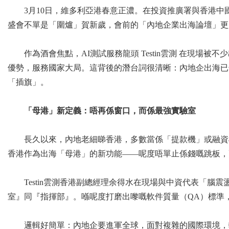
3月10日，維多利亞港春意正濃。在投資推廣署與香港中
盛會不單是「圍爐」賀新歲，會前的「內地企業出海論壇」更
作為酒會焦點，AI測試服務龍頭 Testin雲測 在現
優勢，服務國家大局。這背後的潛台詞很清晰：內地企出海已
「插旗」。
「母港」新定義：唔再係窗口，而係最強實驗室
長久以來，內地老細睇香港，多數當係「提款機」或融資
香港作為出海「母港」的新功能——呢度唔單止係錢嘅跳板，
Testin雲測香港副總經理余得水在現場與中資代表「
室』同『指揮部』。喺呢度打磨出嚟嘅軟件質量（QA）標準
邏輯好簡單：內地企要進軍全球，面對複雜的國際環境，軟